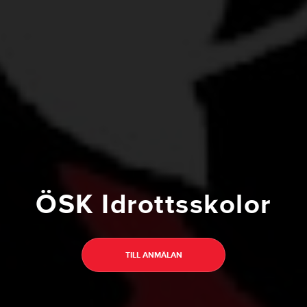
ÖSK Idrottsskolor
TILL ANMÄLAN