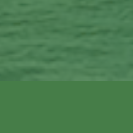
INFORMATION
Välkommen till anmälan för KKS seglarskola 2026!

Läs mer om kurserna på vår hemsida: 