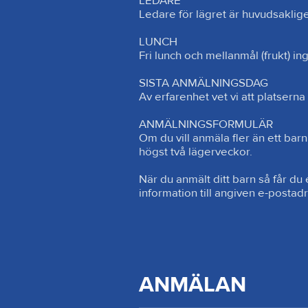
LEDARE

Ledare för lägret är huvudsakligen
LUNCH

Fri lunch och mellanmål (frukt) ing
SISTA ANMÄLNINGSDAG

Av erfarenhet vet vi att platserna 
ANMÄLNINGSFORMULÄR

Om du vill anmäla fler än ett barn 
högst två lägerveckor.

När du anmält ditt barn så får du
information till angiven e-postad
ANMÄLAN