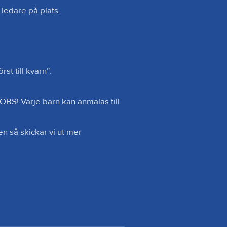
ledare på plats.

t till kvarn”.

 OBS! Varje barn kan anmälas till 
n så skickar vi ut mer 