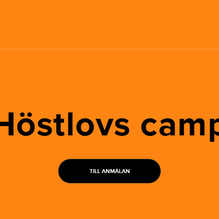
Höstlovs cam
TILL ANMÄLAN