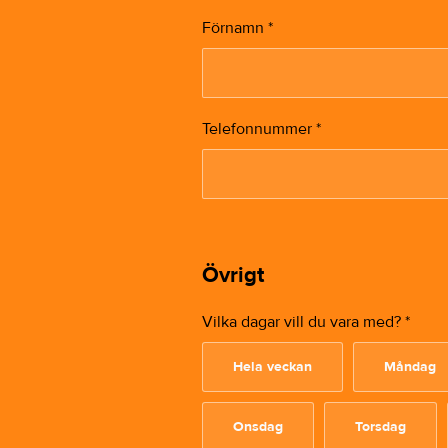
Förnamn
*
Telefonnummer
*
Övrigt
Vilka dagar vill du vara med?
*
Hela veckan
Måndag
Onsdag
Torsdag