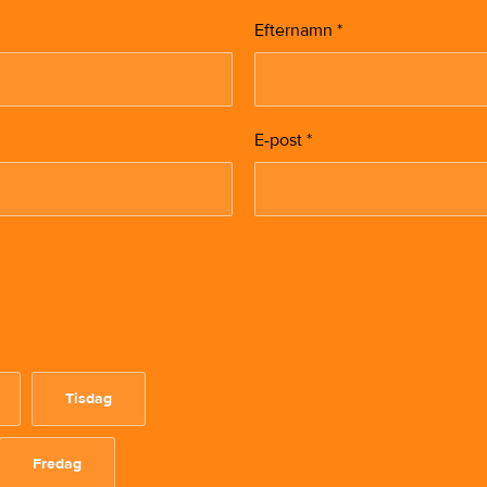
Efternamn
*
E-post
*
Tisdag
Fredag